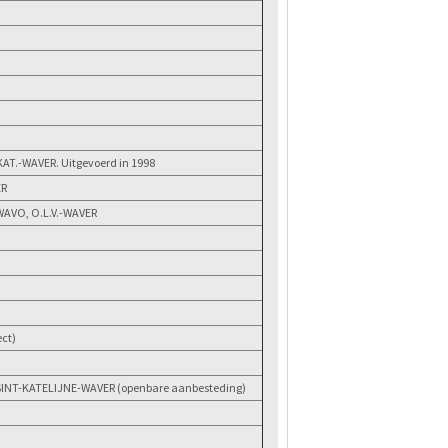
AT.-WAVER. Uitgevoerd in 1998
ER
WAVO, O.L.V.-WAVER
ct)
 SINT-KATELIJNE-WAVER (openbare aanbesteding)