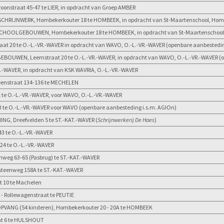
oonstraat 45-47 te LIER, in opdracht van Groep AMBER
CHRIJNWERK, Hombekerkouter 18 te HOMBEEK, in opdracht van St-Maartenschool, Homb
CHOOLGEBOUWEN, Hombekerkouter 18 te HOMBEEK, in opdracht van St-Maartenschool,
 20 te O.-L.-VR.-WAVER in opdracht van WAVO, O.-L.-VR.-WAVER (openbare aanbestedin
UWEN, Leemstraat 20 te O.-L.-VR.-WAVER, in opdracht van WAVO, O.-L.-VR.-WAVER (o
.-WAVER, in opdracht van KSK WAVRIA, O.-L.-VR.-WAVER
enstraat 134-136 te MECHELEN
 te O.-L.-VR.-WAVER, voor WAVO, O.-L.-VR.-WAVER
te O.-L.-VR.-WAVER voor WAVO (openbare aanbesteding i.s.m. AGIOn)
, Dreefvelden 5 te ST.-KAT.-WAVER (
S
chrijnwerkerij De Haes
)
43 te O.-L.-VR.-WAVER
24 te O.-L.-VR.-WAVER
weg 63-65 (Pasbrug) te ST.-KAT.-WAVER
sesteenweg 158A te ST.-KAT.-WAVER
t 10 te Machelen
- Rollewagenstraat te PEUTIE
VANG (54 kinderen), Hombekerkouter 20 - 20A te HOMBEEK
at 6 te HULSHOUT