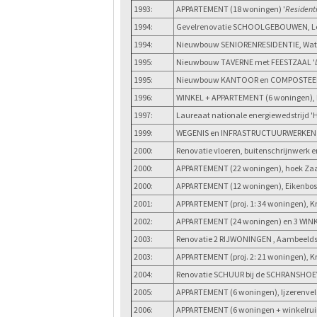
1993:
APPARTEMENT (18 woningen) '
Residenti
1994:
Gevelrenovatie SCHOOLGEBOUWEN, Leem
1994:
Nieuwbouw SENIORENRESIDENTIE, Water
1995:
Nieuwbouw TAVERNE met FEESTZAAL '
1995:
Nieuwbouw KANTOOR en COMPOSTEERLO
1996:
WINKEL + APPARTEMENT (6 woningen), M
1997:
Laureaat nationale energiewedstrijd 
1999:
WEGENIS en INFRASTRUCTUURWERKEN voo
2000:
Renovatie vloeren, buitenschrijnwerk
2000:
APPARTEMENT (22 woningen), hoek Zaa
2000:
APPARTEMENT (12 woningen), Eikenbo
2001:
APPARTEMENT (proj. 1: 34 woningen), Kr
2002:
APPARTEMENT (24 woningen) en 3 WINKE
2003:
Renovatie 2 RIJWONINGEN , Aambeelds
2003:
APPARTEMENT (proj. 2: 21 woningen), K
2004:
Renovatie SCHUUR bij de SCHRANSHOEV
2005:
APPARTEMENT (6 woningen), Ijzerenvel
2006:
APPARTEMENT (6 woningen + winkelrui