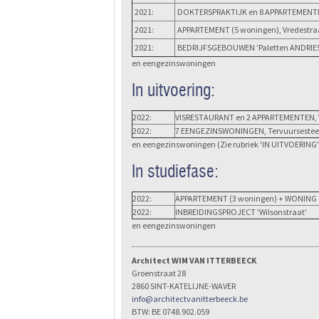
2021:
DOKTERSPRAKTIJK en 8 APPARTEMENTEN, 
2021:
APPARTEMENT (5 woningen), Vredestraa
2021:
BEDRIJFSGEBOUWEN 'Paletten ANDRIES', 
en eengezinswoningen
In uitvoering:
2022:
VISRESTAURANT en 2 APPARTEMENTEN, 
2022:
7 EENGEZINSWONINGEN, Tervuursesteen
en eengezinswoningen (Zie rubriek 'IN UITVOERING'
In studiefase:
2022:
APPARTEMENT (3 woningen) + WONING 
2022:
INBREIDINGSPROJECT 'Wilsonstraat'
en eengezinswoningen
Architect WIM VAN ITTERBEECK
Groenstraat 28
2860 SINT-KATELIJNE-WAVER
info@architectvanitterbeeck.be
BTW: BE 0748.902.059