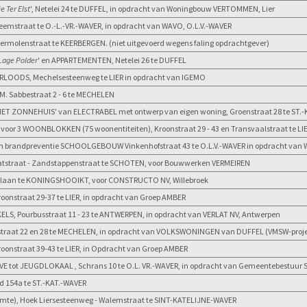
e Ter Elst
', Netelei 24 te DUFFEL, in opdracht van Woningbouw VERTOMMEN, Lier
straat te O.-L.-VR.-WAVER, in opdracht van WAVO, O.L.V.-WAVER
molenstraat te KEERBERGEN. (niet uitgevoerd wegens faling opdrachtgever)
Lage Polder
' en APPARTEMENTEN, Netelei 26 te DUFFEL
ODS, Mechelsesteenweg te LIER in opdracht van IGEMO
. Sabbestraat 2 - 6 te MECHELEN
'HET ZONNEHUIS' van ELECTRABEL met ontwerp van eigen woning, Groenstraat 28 te ST.-K
r 3 WOONBLOKKEN (75 woonentiteiten), Kroonstraat 29 - 43 en Transvaalstraat te LI
 en brandpreventie SCHOOLGEBOUW Vinkenhofstraat 43 te O.L.V.-WAVER in opdracht van 
tstraat - Zandstappenstraat te SCHOTEN, voor Bouwwerken VERMEIREN
slaan te KONINGSHOOIKT, voor CONSTRUCTO NV, Willebroek
oonstraat 29-37 te LIER, in opdracht van Groep AMBER
LS, Pourbusstraat 11 - 23 te ANTWERPEN, in opdracht van VERLAT NV, Antwerpen
traat 22 en 28 te MECHELEN, in opdracht van VOLKSWONINGEN van DUFFEL (VMSW-proje
roonstraat 39-43 te LIER, in Opdracht van Groep AMBER
E tot JEUGDLOKAAL , Schrans 10 te O.L. VR.-WAVER, in opdracht van Gemeentebestuur
d 154a te ST.-KAT.-WAVER
mte), Hoek Liersesteenweg - Walemstraat te SINT-KATELIJNE-WAVER