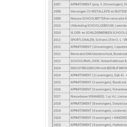
2007:
APPARTEMENT (proj. 3: 20 woningen), Kr
2008:
Vervangen CV-INSTALLATIE en BUITENS
2009:
Nieuwe SCHOOLREFTER en renovatie S
2010:
Uitbreiding SCHOOLGEBOUW, Leemstraat
2010:
VLOER- en SCHILDERWERKEN SCHOOLGEBO
2011:
SPORTLOKALEN, Schrans 15 te O.-L.-VR
2012:
APPARTEMENT (10 woningen), Caputste
2012:
Renovatie DAK kleuterschool, Bosstraat
2013:
SCHOOLPAVILJOEN, Vinkenhofstraat 43 
2014:
INDUSTRIEGEBOUW met BEDRIJFSWONING
2014:
APPARTEMENT (11 woningen), Dijk 41 - 
2015:
APPARTEMENT (3 woningen), Bosstraat 
2016:
APPARTEMENT (5 woningen), Putsesteen
2017:
Nieuwbouw VISHANDEL '
Luc Vis
', Lier
2018:
APPARTEMENT (8 woningen), Dorpstraa
2019:
APPARTEMENT (4 woningen), Lindenstr. 
2020:
APPARTEMENT (5 woningen) + KINDEROP
2020:
APPARTEMENT (4 woningen), Hoekstra