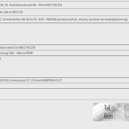
St.-Katelijnestraat 84 - 90 te MECHELEN
t 10A te PEUTIE
Dreefvelden 40-42 te ST.-KAT.-WAVER (productiehal, stocks, burelen en bedrijfswoning)
Vismarkt 6 te MECHELEN
weg 39A - 45A te PERK
)
(HOB), Kerkstraat 17-17A te KAMPENHOUT