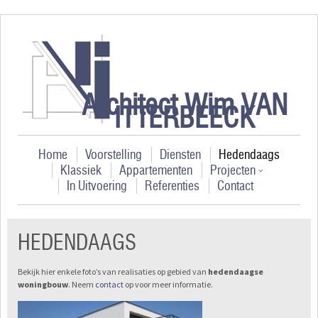
Architect Wim VAN
ITTERBEECK
Home
Voorstelling
Diensten
Hedendaags
Klassiek
Appartementen
Projecten
In Uitvoering
Referenties
Contact
HEDENDAAGS
Bekijk hier enkele foto’s van realisaties op gebied van
hedendaagse
woningbouw
. Neem
contact
op voor meer informatie.