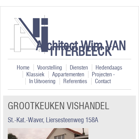
Architect Wim VAN
ITTERBEECK
Home
Voorstelling
Diensten
Hedendaags
Klassiek
Appartementen
Projecten
In Uitvoering
Referenties
Contact
GROOTKEUKEN VISHANDEL
St.-Kat.-Waver, Liersesteenweg 158A